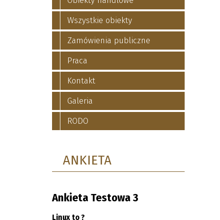
Obiekty handlowe
Wszystkie obiekty
Zamówienia publiczne
Praca
Kontakt
Galeria
RODO
ANKIETA
Ankieta Testowa 3
Linux to ?