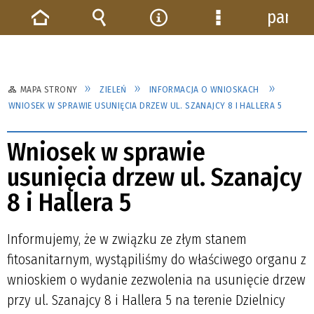
panel
Strona
Wyszukiwarka
Narzędzia
Menu
główna
szczegółowe
MAPA STRONY
ZIELEŃ
INFORMACJA O WNIOSKACH
WNIOSEK W SPRAWIE USUNIĘCIA DRZEW UL. SZANAJCY 8 I HALLERA 5
Wniosek w sprawie
usunięcia drzew ul. Szanajcy
8 i Hallera 5
Informujemy, że w związku ze złym stanem
fitosanitarnym, wystąpiliśmy do właściwego organu z
wnioskiem o wydanie zezwolenia na usunięcie drzew
przy ul. Szanajcy 8 i Hallera 5 na terenie Dzielnicy