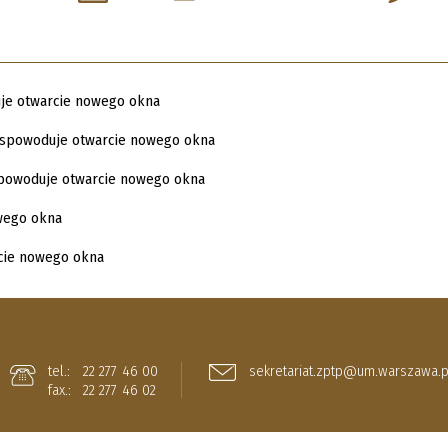
tel.:
22 277 46 00
sekretariat.zptp@um.warszawa.p
fax.:
22 277 46 02