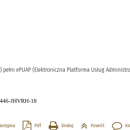
) pełni ePUAP (Elektroniczna Platforma Usług Administra
5446-JHVRH-18
astępna
Pdf
Drukuj
Powrót
Ko