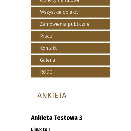
Obiekty handlowe
Wszystkie obiekty
Zamówienia publiczne
Praca
Kontakt
Galeria
RODO
ANKIETA
Ankieta Testowa 3
Linux to ?