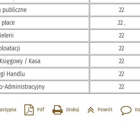
 publiczne
22
 płace
22
,
ieleni
22
ploatacji
22
Księgowy / Kasa
22
ugi Handlu
22
o-Administracyjny
22
astępna
Pdf
Drukuj
Powrót
Ko