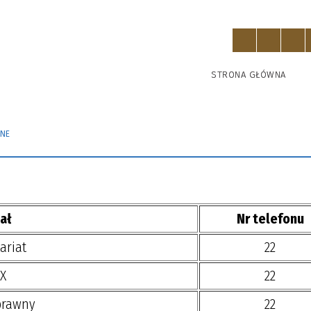
STRONA GŁÓWNA
JNE
ał
Nr telefonu
ariat
22
X
22
prawny
22