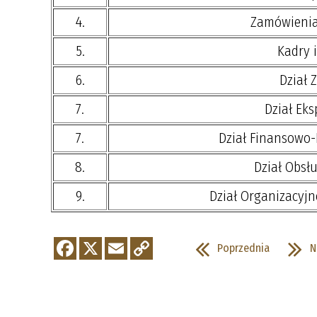
4.
Zamówienia
5.
Kadry i
6.
Dział Z
7.
Dział Eks
7.
Dział Finansowo-
8.
Dział Obsł
9.
Dział Organizacyjn
Poprzednia
N