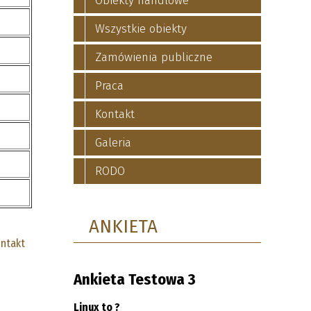
Obiekty handlowe
Wszystkie obiekty
Zamówienia publiczne
Praca
Kontakt
Galeria
RODO
ANKIETA
ntakt
Ankieta Testowa 3
Linux to ?