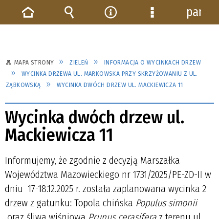
panel
Strona
Wyszukiwarka
Narzędzia
Menu
główna
szczegółowe
MAPA STRONY
ZIELEŃ
INFORMACJA O WYCINKACH DRZEW
WYCINKA DRZEWA UL. MARKOWSKA PRZY SKRZYŻOWANIU Z UL.
ZĄBKOWSKĄ
WYCINKA DWÓCH DRZEW UL. MACKIEWICZA 11
Wycinka dwóch drzew ul.
Mackiewicza 11
Informujemy, że zgodnie z decyzją Marszałka
Województwa Mazowieckiego nr 1731/2025/PE-ZD-II w
dniu 17-18.12.2025 r. została zaplanowana wycinka 2
drzew z gatunku: Topola chińska
Populus simonii
oraz śliwa wiśniowa
Prunus cerasifera
z terenu ul.