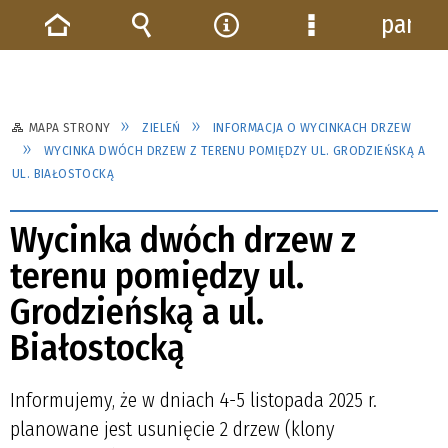
panel
Strona
Wyszukiwarka
Narzędzia
Menu
główna
szczegółowe
MAPA STRONY
ZIELEŃ
INFORMACJA O WYCINKACH DRZEW
WYCINKA DWÓCH DRZEW Z TERENU POMIĘDZY UL. GRODZIEŃSKĄ A
UL. BIAŁOSTOCKĄ
Wycinka dwóch drzew z
terenu pomiędzy ul.
Grodzieńską a ul.
Białostocką
Informujemy, że w dniach 4-5 listopada 2025 r.
planowane jest usunięcie 2 drzew (klony