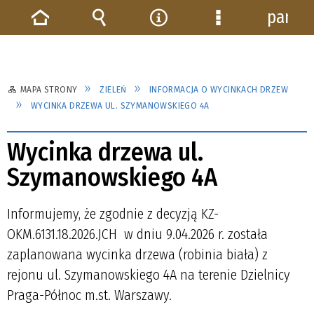
panel
Strona
Wyszukiwarka
Narzędzia
Menu
główna
szczegółowe
MAPA STRONY
ZIELEŃ
INFORMACJA O WYCINKACH DRZEW
WYCINKA DRZEWA UL. SZYMANOWSKIEGO 4A
Wycinka drzewa ul.
Szymanowskiego 4A
Informujemy, że zgodnie z decyzją KZ-
OKM.6131.18.2026.JCH w dniu 9.04.2026 r. została
zaplanowana wycinka drzewa (robinia biała) z
rejonu ul. Szymanowskiego 4A na terenie Dzielnicy
Praga-Północ m.st. Warszawy.