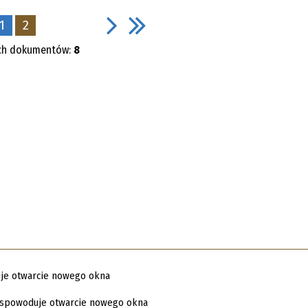
1
2
ych dokumentów:
8