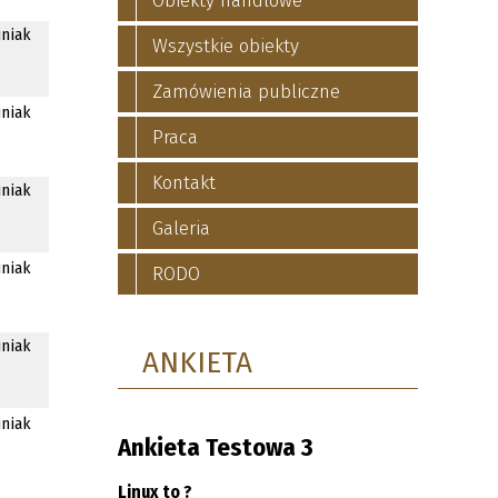
Obiekty handlowe
iniak
Wszystkie obiekty
Zamówienia publiczne
iniak
Praca
Kontakt
iniak
Galeria
iniak
RODO
iniak
ANKIETA
iniak
Ankieta Testowa 3
Linux to ?