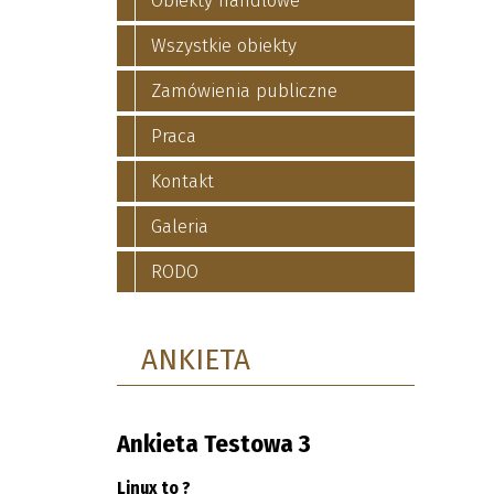
Obiekty handlowe
Wszystkie obiekty
Zamówienia publiczne
Praca
Kontakt
Galeria
RODO
ANKIETA
Ankieta Testowa 3
Linux to ?