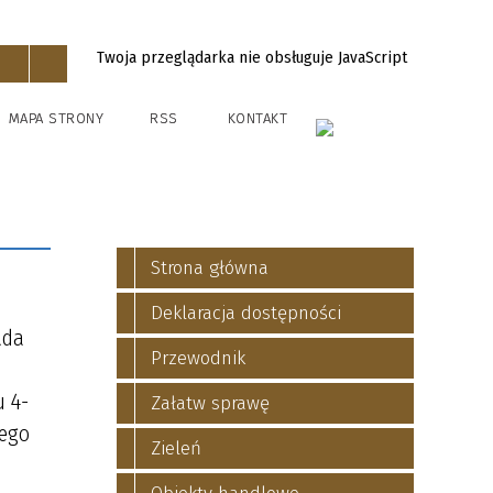
Twoja przeglądarka nie obsługuje JavaScript
MAPA STRONY
RSS
KONTAKT
Strona główna
Deklaracja dostępności
ada
Przewodnik
u 4-
Załatw sprawę
zego
Zieleń