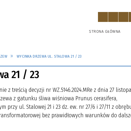
STRONA GŁÓWNA
RZEW
WYCINKA DRZEWA UL. STALOWA 21 / 23
a 21 / 23
ie z treścią decyzji nr WZ.5146.2024.MRe z dnia 27 listop
drzewa z gatunku śliwa wiśniowa Prunus cerasifera,
przy ul. Stalowej 21 i 23 dz. ew. nr 27/6 i 27/11 z obręb
i transformatorowej bez prawidłowych warunków do dals