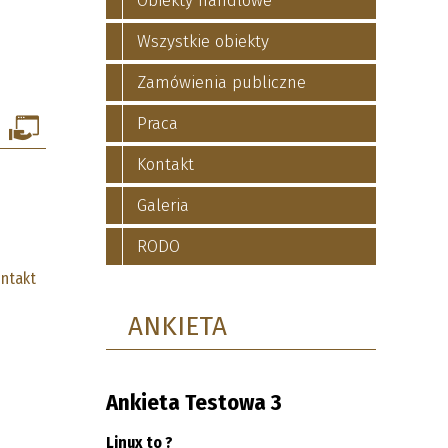
Obiekty handlowe
Wszystkie obiekty
Zamówienia publiczne
Praca
Kontakt
Galeria
RODO
ntakt
ANKIETA
Ankieta Testowa 3
Linux to ?