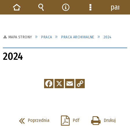
panel
Strona
Wyszukiwarka
Narzędzia
Menu
główna
szczegółowe
MAPA STRONY
PRACA
PRACA ARCHIWALNE
2024
2024
Poprzednia
Pdf
Drukuj