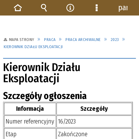
panel
Strona
Wyszukiwarka
Narzędzia
Menu
główna
szczegółowe
MAPA STRONY
PRACA
PRACA ARCHIWALNE
2023
KIEROWNIK DZIAŁU EKSPLOATACJI
Kierownik Działu
Eksploatacji
Szczegóły ogłoszenia
Informacja
Szczegóły
Numer referencyjny
16/2023
Etap
Zakończone