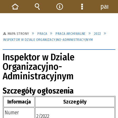
panel
Strona
Wyszukiwarka
Narzędzia
Menu
główna
szczegółowe
MAPA STRONY
PRACA
PRACA ARCHIWALNE
2022
INSPEKTOR W DZIALE ORGANIZACYJNO-ADMINISTRACYJNYM
Inspektor w Dziale
Organizacyjno-
Administracyjnym
Szczegóły ogłoszenia
Informacja
Szczegóły
Numer
2/2022