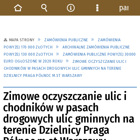
panel
Strona
Wyszukiwarka
Narzędzia
Menu
główna
szczegółowe
MAPA STRONY
ZAMÓWIENIA PUBLICZNE
ZAMÓWIENIA
POWYŻEJ 170 000 ZŁOTYCH
ARCHIWALNE ZAMÓWIENIA PUBLICZNE
POWYŻEJ 130 000 ZŁOTYCH
ZAMÓWIENIA PUBLICZNE POWYŻEJ 30000
EURO OGŁOSZONE W 2020 ROKU
ZIMOWE OCZYSZCZANIE ULIC I
CHODNIKÓW W PASACH DROGOWYCH ULIC GMINNYCH NA TERENIE
DZIELNICY PRAGA PÓŁNOC M.ST WARSZAWY
Zimowe oczyszczanie ulic i
chodników w pasach
drogowych ulic gminnych na
terenie Dzielnicy Praga