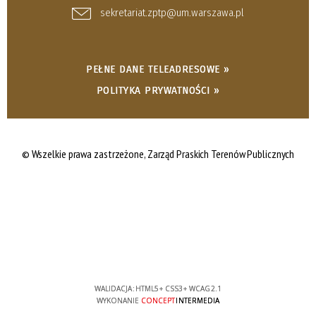
sekretariat.zptp@um.warszawa.pl
PEŁNE DANE TELEADRESOWE »
POLITYKA PRYWATNOŚCI »
© Wszelkie prawa zastrzeżone,
Zarząd Praskich Terenów Publicznych
WALIDACJA:
HTML5
+
CSS3
+
WCAG 2.1
WYKONANIE
CONCEPT
INTERMEDIA