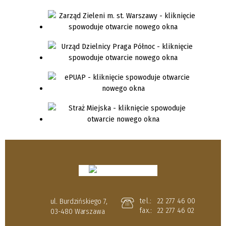
tel.:
22 277 46 00
ul. Burdzińskiego 7,
fax.:
22 277 46 02
03-480 Warszawa